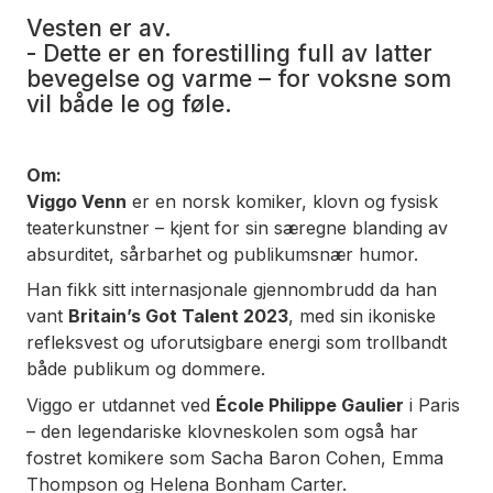
Vesten er av.
-
Dette er en forestilling full av latter
bevegelse og varme – for voksne som
vil både le og føle.
Om:
Viggo Venn
er en norsk komiker, klovn og fysisk
teaterkunstner – kjent for sin særegne blanding av
absurditet, sårbarhet og publikumsnær humor.
Han fikk sitt internasjonale gjennombrudd da han
vant
Britain’s Got Talent 2023
, med sin ikoniske
refleksvest og uforutsigbare energi som trollbandt
både publikum og dommere.
Viggo er utdannet ved
École Philippe Gaulier
i Paris
– den legendariske klovneskolen som også har
fostret komikere som Sacha Baron Cohen, Emma
Thompson og Helena Bonham Carter.