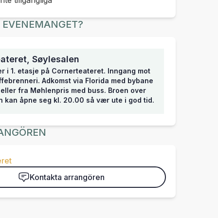
inte tillgängliga
R EVENEMANGET?
ateret, Søylesalen
er i 1. etasje på Cornerteateret. Inngang mot
febrenneri. Adkomst via Florida med bybane
, eller fra Møhlenpris med buss. Broen over
n kan åpne seg kl. 20.00 så vær ute i god tid.
ANGÖREN
ret
Kontakta arrangören