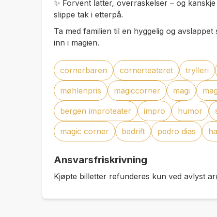
✨ Forvent latter, overraskelser – og kanskje 
slippe tak i etterpå.
Ta med familien til en hyggelig og avslappet
inn i magien.
cornerbaren
cornerteateret
trylleri
møhlenpris
magiccorner
magi
mag
bergen improteater
impro
humor
magic corner
bedrift
pedro dias
ha
Ansvarsfriskrivning
Kjøpte billetter refunderes kun ved avlyst a