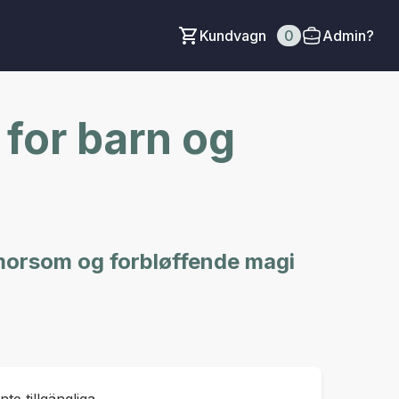
Kundvagn
0
Admin?
 for barn og
 morsom og forbløffende magi