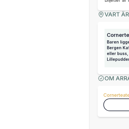
Biljetter är 
VART Ä
Cornerte
Baren ligg
Bergen Kaf
eller buss
Lillepudde
OM ARR
Cornerteate