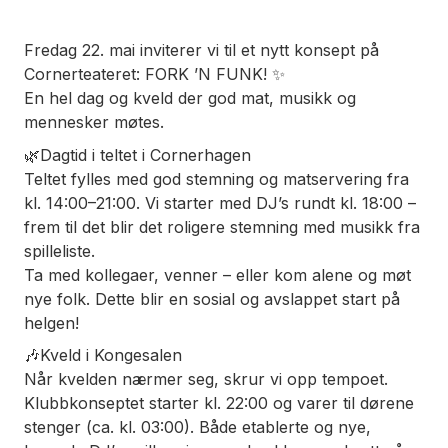
Fredag 22. mai inviterer vi til et nytt konsept på
Cornerteateret: FORK ’N FUNK! ✨
En hel dag og kveld der god mat, musikk og
mennesker møtes.
🌿Dagtid i teltet i Cornerhagen
Teltet fylles med god stemning og matservering fra
kl. 14:00–21:00. Vi starter med DJ’s rundt kl. 18:00 –
frem til det blir det roligere stemning med musikk fra
spilleliste.
Ta med kollegaer, venner – eller kom alene og møt
nye folk. Dette blir en sosial og avslappet start på
helgen!
🎶Kveld i Kongesalen
Når kvelden nærmer seg, skrur vi opp tempoet.
Klubbkonseptet starter kl. 22:00 og varer til dørene
stenger (ca. kl. 03:00). Både etablerte og nye,