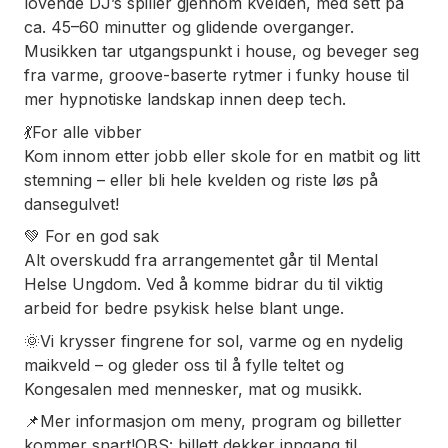
lovende DJ’s spiller gjennom kvelden, med sett på
ca. 45–60 minutter og glidende overganger.
Musikken tar utgangspunkt i house, og beveger seg
fra varme, groove-baserte rytmer i funky house til
mer hypnotiske landskap innen deep tech.
💃For alle vibber
Kom innom etter jobb eller skole for en matbit og litt
stemning – eller bli hele kvelden og riste løs på
dansegulvet!
💚 For en god sak
Alt overskudd fra arrangementet går til Mental
Helse Ungdom. Ved å komme bidrar du til viktig
arbeid for bedre psykisk helse blant unge.
🌞Vi krysser fingrene for sol, varme og en nydelig
maikveld – og gleder oss til å fylle teltet og
Kongesalen med mennesker, mat og musikk.
📌Mer informasjon om meny, program og billetter
kommer snart!OBS: billett dekker inngang til