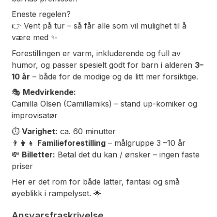
Eneste regelen?
👉 Vent på tur – så får alle som vil mulighet til å
være med ✨
Forestillingen er varm, inkluderende og full av
humor, og passer spesielt godt for barn i alderen
3
–
10 år
– både for de modige og de litt mer forsiktige.
🎭
Medvirkende:
Camilla Olsen (Camillamiks) – stand up-komiker og
improvisatør
⏱
Varighet:
ca. 60 minutter
👨‍👩‍👧
Familieforestilling
– målgruppe 3 –10 år
💸
Billetter:
Betal det du kan / ønsker – ingen faste
priser
Her er det rom for både latter, fantasi og små
øyeblikk i rampelyset.
🌟
Ansvarsfraskrivelse