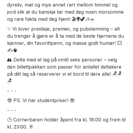
dyreliv, mat og mye annet rart mellom himmel og
jord slik at du kanskje tar med deg noen morsomme
og rare fakta med deg hjem! 🎬🌍🦖🎶🥗
✨ Vi lover prestisje, premier, og pubstemning – alt
du trenger å gjøre er å ta med de beste hjernene du
kjenner, din favorittpenn, og masse godt humør! 💥
✍️🧠
👥 Delta med et lag på inntil seks personer – velg
den billettpakken som passer for antallet deltakere
på ditt lag så reserverer vi et bord til dere alle! 🪑🪑
🪑
- - -
🤓 PS. Vi har studentpriser! 🤓
- - -
🕒 Cornerbaren holder åpent fra kl. 18:00 og frem til
kl. 23:00. 🥂