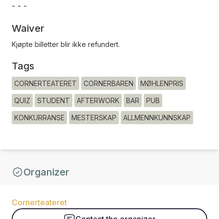
- - -
Waiver
Kjøpte billetter blir ikke refundert.
Tags
CORNERTEATERET
CORNERBAREN
MØHLENPRIS
QUIZ
STUDENT
AFTERWORK
BAR
PUB
KONKURRANSE
MESTERSKAP
ALLMENNKUNNSKAP
Organizer
Cornerteateret
Contact the organizer