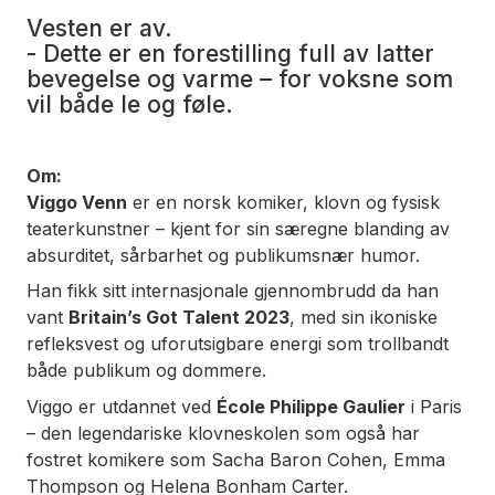
Vesten er av.
-
Dette er en forestilling full av latter
bevegelse og varme – for voksne som
vil både le og føle.
Om:
Viggo Venn
er en norsk komiker, klovn og fysisk
teaterkunstner – kjent for sin særegne blanding av
absurditet, sårbarhet og publikumsnær humor.
Han fikk sitt internasjonale gjennombrudd da han
vant
Britain’s Got Talent 2023
, med sin ikoniske
refleksvest og uforutsigbare energi som trollbandt
både publikum og dommere.
Viggo er utdannet ved
École Philippe Gaulier
i Paris
– den legendariske klovneskolen som også har
fostret komikere som Sacha Baron Cohen, Emma
Thompson og Helena Bonham Carter.